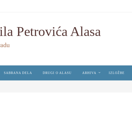
ila Petrovića Alasa
radu
SABRANA DELA
DRUGI O ALASU
ARHIVA
IZLOŽBE