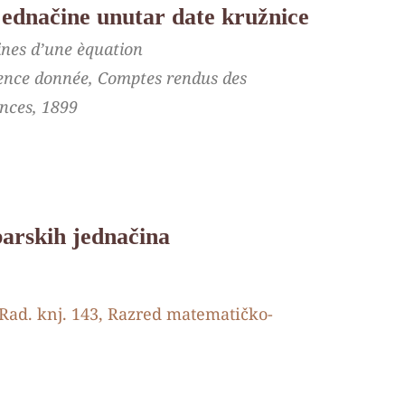
ednačine unutar date kružnice
ines d’une èquation
érence donnée, Comptes rendus des
nces, 1899
arskih jednačina
 Rad. knj. 143, Razred matematičko-