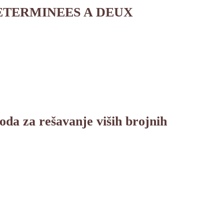
ETERMINEES A DEUX
oda za rešavanje viših brojnih