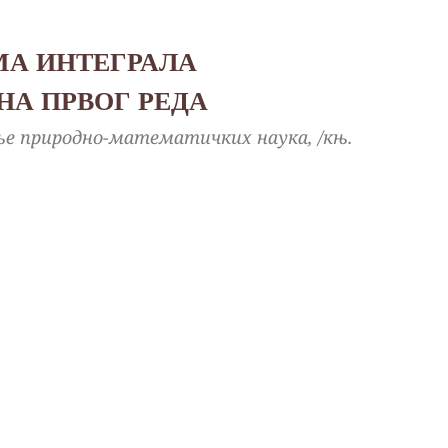
А ИНТЕГРАЛА
НА ПРВОГ РЕДА
љење природно-математичких наука, /књ.