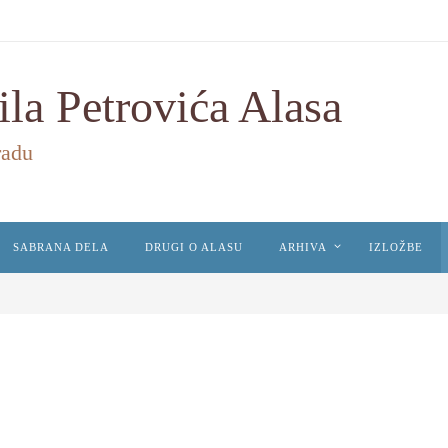
ila Petrovića Alasa
radu
SABRANA DELA
DRUGI O ALASU
ARHIVA
IZLOŽBE